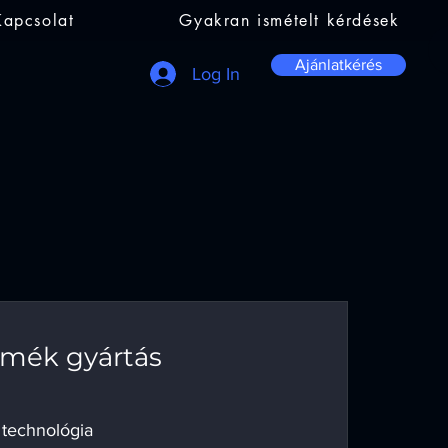
Kapcsolat
Gyakran ismételt kérdések
Ajánlatkérés
Log In
ermék gyártás
 technológia