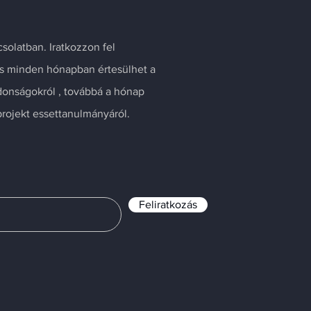
solatban. Iratkozzon fel
és minden hónapban értesülhet a
donságokról , továbbá a hónap
rojekt essettanulmányáról.
Feliratkozás