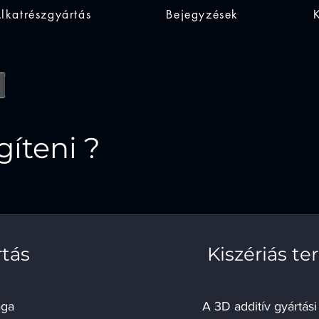
lkatrészgyártás
Bejegyzések
íteni ?
rtás
Kiszériás t
ága
A 3D additív gyártási