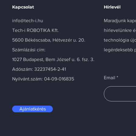
Kapcsolat
Hírlevél
info@tech-i.hu
Maradjunk kapc
Tech-i ROBOTIKA Kft.
hírlevelünkre 
5600 Békéscsaba, Hétvezér u. 20.
technológia új
Számlázási cím:
legérdeksebb p
1027 Budapest, Bem József u. 6. fsz. 3.
Adószám: 32237454-2-41
Email
Nyilvánt.szám: 04-09-016835
Ajánlatkérés