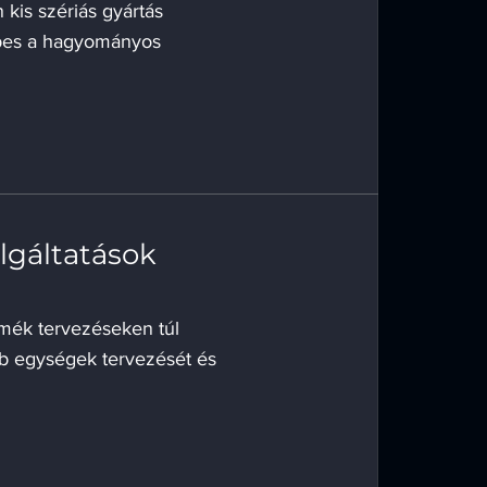
kis szériás gyártás
épes a hagyományos
.
lgáltatások
mék tervezéseken túl
bb egységek tervezését és