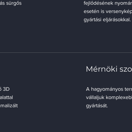
tás sürgős
fejlődésének nyomán 
esetén is versenyk
gyártási eljárásokkal
Mérnöki szo
lő 3D
A hagyományos ter
lattal
vállaljuk komplexe
malizált
gyártását.